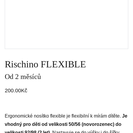
Rischino FLEXIBLE
Od 2 měsíců
200.00Kč
Ergonomické nosítko flexible je flexibilní k mírám dítěte.
Je
vhodný pro děti od velikosti 50/56 (novorozenec) do
velikosti 92/98 (2 let).
Nastavuje se do výšky i do šířky