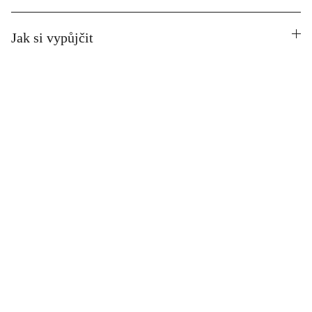
Jak si vypůjčit
sarDULkA
Porodní dula a poradkyně nošení, Znojmo
Kontakt
info@sardulka.cz
+420 736 266 885