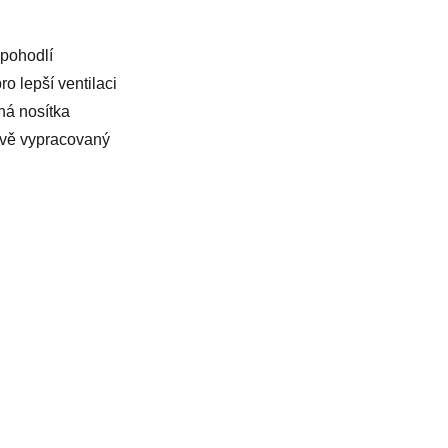
pohodlí
o lepší ventilaci
ná nosítka
livě vypracovaný
Kontakt