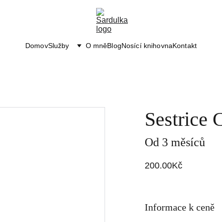
Domov
Služby
O mně
Blog
Nosící knihovna
Kontakt
Sestrice
Od 3 měsíců
200.00Kč
Informace k ceně