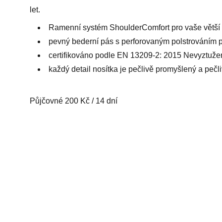
let.
Ramenní systém ShoulderComfort pro vaše větší 
pevný bederní pás s perforovaným polstrováním pr
certifikováno podle EN 13209-2: 2015 Nevyztuže
každý detail nosítka je pečlivě promyšlený a peč
Půjčovné 200 Kč / 14 dní
sarDULkA